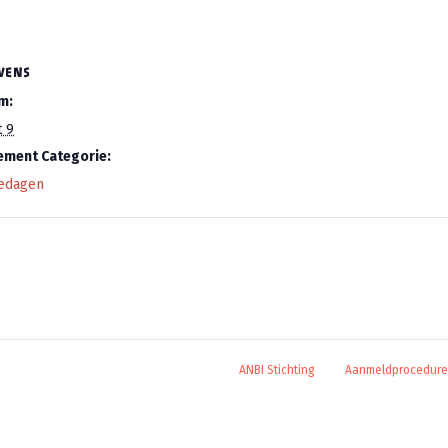
VENS
m:
 9
ement Categorie:
iedagen
ANBI Stichting
Aanmeldprocedure